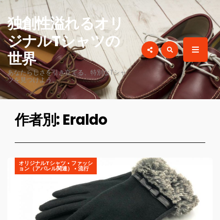
for:
独創性溢れるオリ
ジナルTシャツの
世界
あなたらしさを引き立てる、特別なTシャ
ツを見つけよう。
作者別:
Eraldo
オリジナルTシャツ
•
ファッシ
ョン（アパレル関連）
•
流行