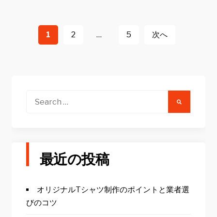
投
稿
1
2
…
5
次へ
ナ
ビ
ゲ
ー
Search
for:
シ
ョ
ン
最近の投稿
オリジナルTシャツ制作のポイントと業者選
びのコツ