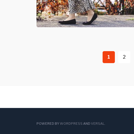
投
1
2
稿
ナ
ビ
ゲ
ー
POWERED BY
WORDPRESS
AND
VERSAL
.