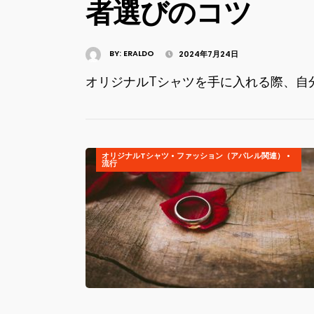
者選びのコツ
BY:
ERALDO
2024年7月24日
オリジナルTシャツを手に入れる際、自分
オリジナルTシャツ
•
ファッション（アパレル関連）
•
流行