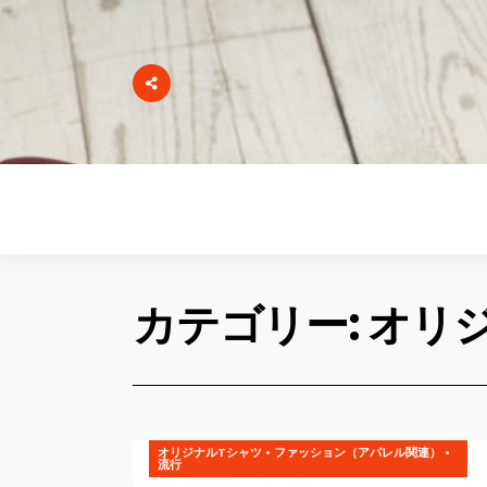
カテゴリー: オリ
オリジナルTシャツ
•
ファッション（アパレル関連）
•
流行