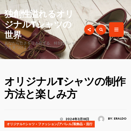
for:
独創性溢れるオリ
ジナルTシャツの
世界
あなたらしさを引き立てる、特別なTシャ
ツを見つけよう。
オリジナルTシャツの制作
方法と楽しみ方
BY:
ERALDO
2024年3月18日
オリジナルTシャツ
•
ファッション/アパレル/装飾品
•
流行